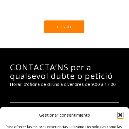
HO VULL
CONTACTA’NS per a
qualsevol dubte o petició
Horari d’oficina de dilluns a divendres de 9:00 a 17:00
Gestionar consentimiento
PIANOBAR PRODUCTIONS:
Para ofrecer las mejores experiencias, utilizamos tecnologías como las