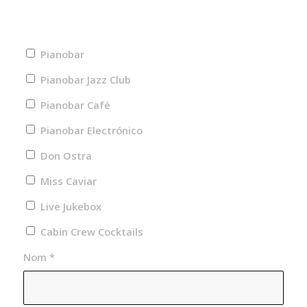
Pianobar
Pianobar Jazz Club
Pianobar Café
Pianobar Electrónico
Don Ostra
Miss Caviar
Live Jukebox
Cabin Crew Cocktails
Nom
*