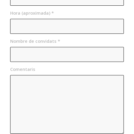
Hora (aproximada)
*
Nombre de convidats
*
Comentaris