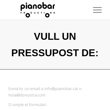
VULL UN
PRESSUPOST DE:
Envia’ns un email a
info@pianobar.cat
o
hola@donostra.com
.
O omple el formulari.