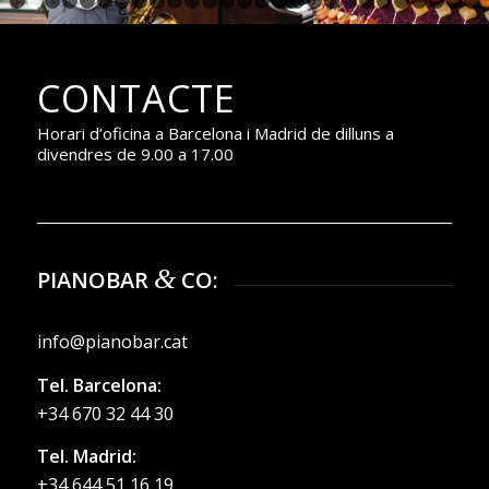
1
2
3
4
5
6
7
8
9
10
11
12
13
14
15
16
17
18
19
20
2
CONTACTE
Horari d’oficina a Barcelona i Madrid de dilluns a
divendres de 9.00 a 17.00
&
PIANOBAR
CO:
info@pianobar.cat
Tel. Barcelona:
+34 670 32 44 30
Tel. Madrid:
+34 644 51 16 19