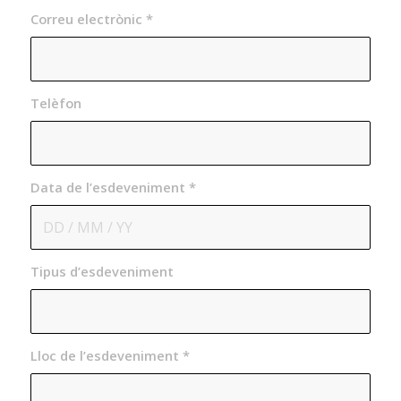
Correu electrònic
*
Telèfon
Data de l’esdeveniment
*
Tipus d’esdeveniment
Lloc de l’esdeveniment
*