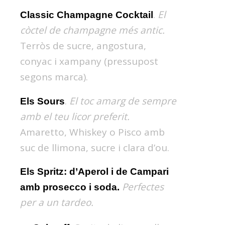
.
El
Classic Champagne Cocktail
còctel de champagne més antic.
Terròs de sucre, angostura,
conyac i xampany (pressupost
segons marca).
.
El toc amarg de sempre
Els Sours
amb el teu licor preferit.
Amaretto, Whiskey o Pisco amb
suc de llimona, sucre i clara d’ou.
Els Spritz: d’Aperol i de Campari
Perfectes
amb prosecco i soda.
per a un tardeo.