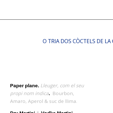
O TRIA DOS CÒCTELS DE LA
Lleuger, com el seu
Paper plane.
propi nom indica
Bourbon,
.
Amaro, Aperol & suc de llima.
&