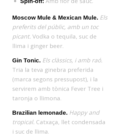
Amb flor de saüc.
Spin-off:
Els
Moscow Mule & Mexican Mule.
preferits del públic, amb un toc
picant.
Vodka o tequila, suc de
llima i ginger beer.
Els clàssics, i amb raó.
Gin Tonic.
Tria la teva ginebra preferida
(marca segons pressupost), i la
servirem amb tònica Fever Tree i
taronja o llimona.
Happy and
Brazilian lemonade.
tropical.
Catxaça, llet condensada
i suc de llima.