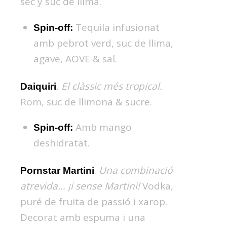
sec y suc de llima.
Tequila infusionat
Spin-off:
amb pebrot verd, suc de llima,
agave, AOVE & sal.
. El clàssic més tropical.
Daiquiri
Rom, suc de llimona & sucre.
Amb mango
Spin-off:
deshidratat.
.
Una combinació
Pornstar Martini
atrevida… ¡i sense Martini!
Vodka,
puré de fruita de passió i xarop.
Decorat amb espuma i una