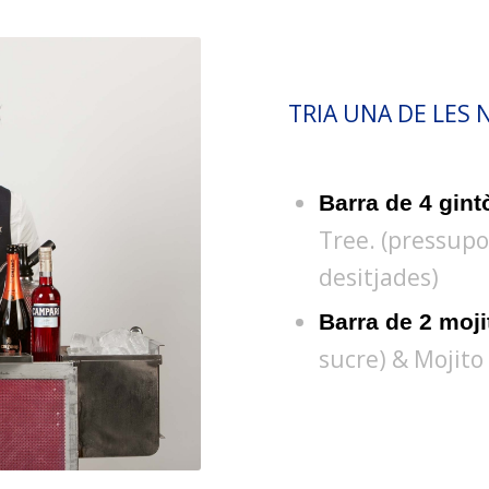
TRIA UNA DE LES 
Barra de 4 gint
Tree. (pressupo
desitjades)
Barra de 2 moj
sucre) & Mojito 