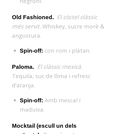
negroni.
El còctel clàssic
Old Fashioned.
més servit.
Whiskey, sucre morè &
angostura.
con rom i plàtan.
Spin-off:
El clàssic mexicà.
Paloma.
Tequila, suc de llima i refresc
d’aranja.
Amb mescal i
Spin-off:
maduixa.
Mocktail (escull un dels