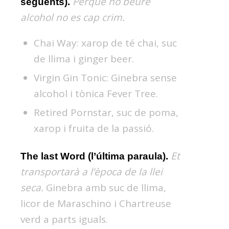
Perquè no beure
següents).
alcohol no es cap crim.
Chai Way: xarop de té chai, suc
de llima i ginger beer.
Virgin Gin Tonic: Ginebra sense
alcohol i tònica Fever Tree.
Retired Pornstar, suc de poma,
xarop i fruita de la passió.
Et
The last Word (l’última paraula).
transportarà a l’època de la llei
seca.
Ginebra amb suc de llima,
licor de Maraschino i Chartreuse
verd a parts iguals.