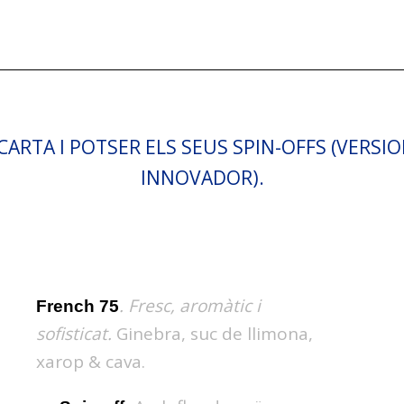
 CARTA I POTSER ELS SEUS SPIN-OFFS (VERS
INNOVADOR).
. Fresc, aromàtic i
French 75
sofisticat.
Ginebra, suc de llimona,
xarop & cava.