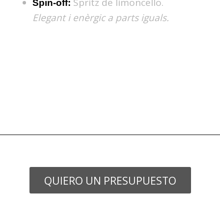
Spritz de limoncello.
Spin-off:
Elegant i enèrgic a parts iguals.
QUIERO UN PRESUPUESTO