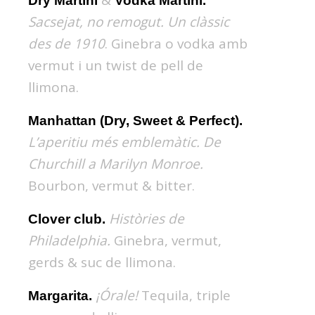
Dry Martini
Vodka Martini.
Sacsejat, no remogut. Un clàssic
des de 1910
. Ginebra o vodka amb
vermut i un twist de pell de
llimona.
Manhattan (Dry, Sweet & Perfect).
L’aperitiu més emblemàtic. De
Churchill a Marilyn Monroe.
Bourbon, vermut & bitter.
Històries de
Clover club.
Philadelphia.
Ginebra, vermut,
gerds & suc de llimona.
¡Órale!
Tequila, triple
Margarita.