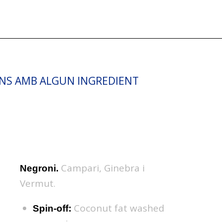
IONS AMB ALGUN INGREDIENT
Campari, Ginebra i
Negroni.
Vermut.
Coconut fat washed
Spin-off: