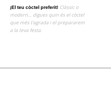
Clàssic o
¡El teu còctel preferit!
modern… digues quin és el còctel
que més t’agrada i el prepararem
a la teva festa.