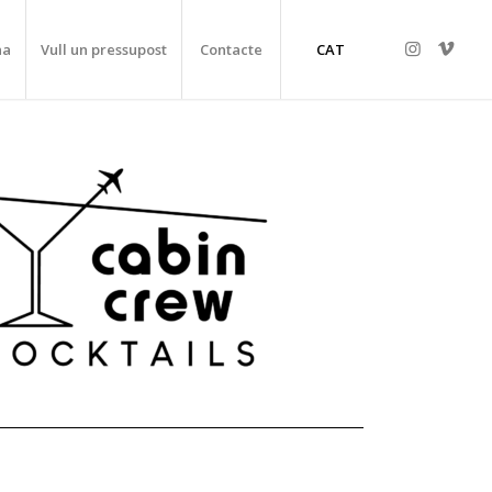
na
Vull un pressupost
Contacte
CAT