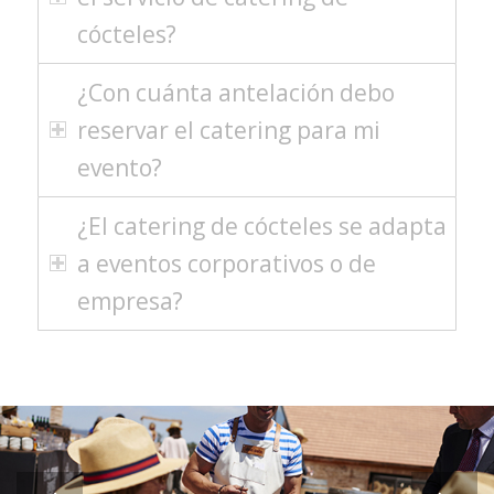
cócteles?
¿Con cuánta antelación debo
reservar el catering para mi
evento?
¿El catering de cócteles se adapta
a eventos corporativos o de
empresa?