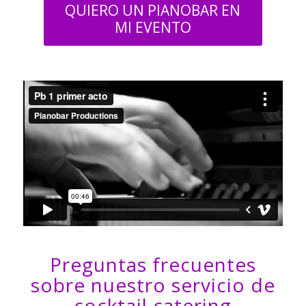
QUIERO UN PIANOBAR EN
MI EVENTO
Preguntas frecuentes
sobre nuestro servicio de
cocktail catering