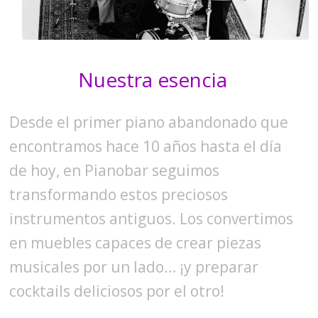
Nuestra esencia
Desde el primer piano abandonado que
encontramos hace 10 años hasta el día
de hoy, en Pianobar seguimos
transformando estos preciosos
instrumentos antiguos. Los convertimos
en muebles capaces de crear piezas
musicales por un lado… ¡y preparar
cocktails deliciosos por el otro!