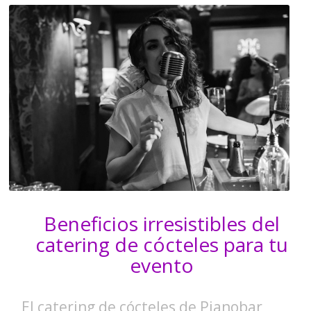
Beneficios irresistibles del
catering de cócteles para tu
evento
El catering de cócteles de Pianobar