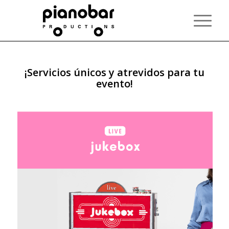
¡BIENVENIDOS A
Please set a mobile device fallback image for this video
PIANOBAR
in your wordpress backend
¡Servicios únicos y atrevidos para tu
PRODUCTIONS!
evento!