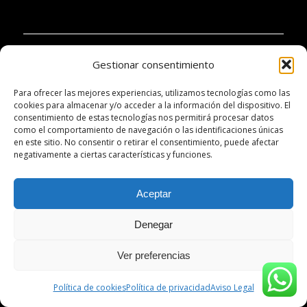
Gestionar consentimiento
PIANOBAR PRODUCTIONS:
Para ofrecer las mejores experiencias, utilizamos tecnologías como las
cookies para almacenar y/o acceder a la información del dispositivo. El
+34 670 32 44 30
consentimiento de estas tecnologías nos permitirá procesar datos
como el comportamiento de navegación o las identificaciones únicas
info@pianobar.cat
en este sitio. No consentir o retirar el consentimiento, puede afectar
negativamente a ciertas características y funciones.
ADMINISTRACIÓN:
Aceptar
+34 672 04 10 48
Denegar
gestion@donostra.com
Ver preferencias
Política de cookies
Política de privacidad
Aviso Legal