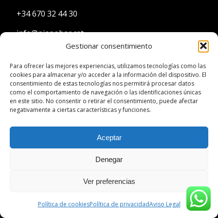
+34 670 32 44 30
info@pianobar.cat
Gestionar consentimiento
ADMINISTRACIÓN:
Para ofrecer las mejores experiencias, utilizamos tecnologías como las
cookies para almacenar y/o acceder a la información del dispositivo. El
consentimiento de estas tecnologías nos permitirá procesar datos
+34 672 04 10 48
como el comportamiento de navegación o las identificaciones únicas
en este sitio. No consentir o retirar el consentimiento, puede afectar
gestion@donostra.com
negativamente a ciertas características y funciones.
Aceptar
Denegar
Ver preferencias
Política de cookies
Política de privacidad
Aviso Legal